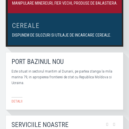
MANIPULARE MINEREURI, FIER VECHI, PRODUSE DE BALASTIERA.
CEREALE
DISPUNEM DE SILOZURI SI UTILAJE DE INCARCARE CEREALE.
PORT BAZINUL NOU
Este situat in sectorul maritim al Dunarii, pe partea stanga la mila
marina 79, in apropierea frontierei de stat cu Republica Moldova si
Ucraina.
DETALII
SERVICIILE NOASTRE